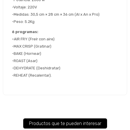
Continuar
-Voltaje: 220V
-Medidas: 30,5 cm × 28 cm × 36 cm (Al x An x Pro)
Volver al inicio
-Peso: 5.2Kg
6 programas:
-
AIR FRY (Freír con aire)
-MAX CRISP (Gratinar)
-BAKE (Hornear)
-ROAST (Asar)
-DEHYDRATE (Deshidratar)
-REHEAT (Recalentar).
Productos que te pueden interesar