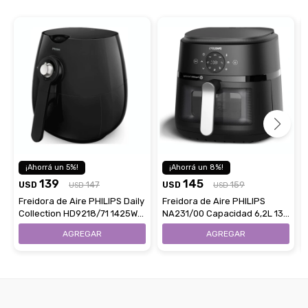
5
8
139
145
USD
147
USD
159
USD
USD
Freidora de Aire PHILIPS Daily
Freidora de Aire PHILIPS
Collection HD9218/71 1425W
NA231/00 Capacidad 6,2L 13
820ml
En 1