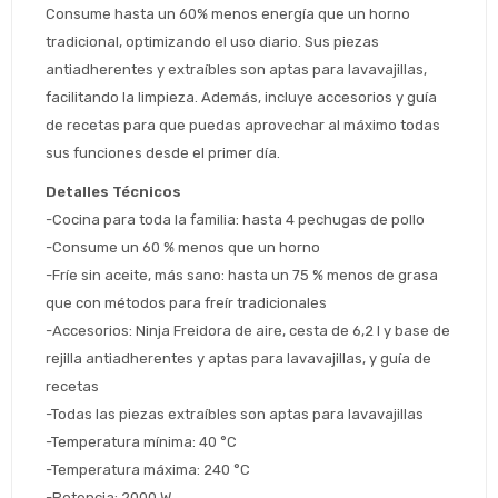
Consume hasta un 60% menos energía que un horno 
tradicional, optimizando el uso diario. Sus piezas 
antiadherentes y extraíbles son aptas para lavavajillas, 
facilitando la limpieza. Además, incluye accesorios y guía 
de recetas para que puedas aprovechar al máximo todas 
sus funciones desde el primer día.
Estimado/a
Detalles Técnicos
-Cocina para toda la familia: hasta 4 pechugas de pollo
-Consume un 60 % menos que un horno
* sujeto aprobación crediticia
-Fríe sin aceite, más sano: hasta un 75 % menos de grasa 
 Estás calificado para comprar usando Pago 
Comprá ahora y Pagá
Después.
que con métodos para freír tradicionales
Después, hasta en 12
Cédula de identidad
cuotas y sin tocar tu
-Accesorios: Ninja Freidora de aire, cesta de 6,2 l y base de 
 ¡Tenés hasta 
 para comprar en las cuotas 
Ups!
tarjeta de crédito
rejilla antiadherentes y aptas para lavavajillas, y guía de 
Celular
que prefieras! 
Parece que no tenes oferta, lamentamos
¡Algo salió mal!
recetas 
el inconveniente, por cualquier duda
Por favor intenta nuevamente mas tarde.
-Todas las piezas extraíbles son aptas para lavavajillas
contactanos en
Elegí tus productos preferidos
Fecha de nacimiento
preguntas@pagodespues.com.uy
-Temperatura mínima: 40 °C
-Temperatura máxima: 240 °C
Seleccioná Pago Después como metodo 
Día
Mes
Año
de pago
-Potencia: ‎2000 W