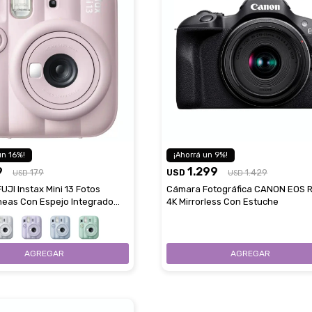
16
9
9
1.299
179
USD
1.429
USD
USD
JI Instax Mini 13 Fotos
Cámara Fotográfica CANON EOS 
Estimado/a
neas Con Espejo Integrado
4K Mirrorless Con Estuche
ies - Candy Pink
* sujeto aprobación crediticia
 Estás calificado para comprar usando Pago 
Comprá ahora y Pagá
Después.
Después, hasta en 12
Cédula de identidad
cuotas y sin tocar tu
 ¡Tenés hasta 
 para comprar en las cuotas 
Ups!
tarjeta de crédito
Celular
que prefieras! 
Parece que no tenes oferta, lamentamos