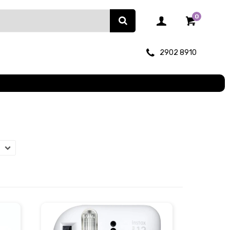
0
2902 8910