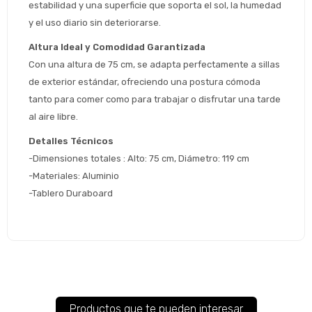
estabilidad y una superficie que soporta el sol, la humedad 
 Estás calificado para comprar usando Pago 
Comprá ahora y Pagá
y el uso diario sin deteriorarse.
Después.
Después, hasta en 12
Cédula de identidad
Altura Ideal y Comodidad Garantizada
cuotas y sin tocar tu
 ¡Tenés hasta 
 para comprar en las cuotas 
Ups!
tarjeta de crédito
Con una altura de 75 cm, se adapta perfectamente a sillas 
Celular
que prefieras! 
Parece que no tenes oferta, lamentamos
¡Algo salió mal!
de exterior estándar, ofreciendo una postura cómoda 
el inconveniente, por cualquier duda
Por favor intenta nuevamente mas tarde.
tanto para comer como para trabajar o disfrutar una tarde 
contactanos en
Elegí tus productos preferidos
Fecha de nacimiento
al aire libre.
preguntas@pagodespues.com.uy
Seleccioná Pago Después como metodo 
Detalles Técnicos
Día
Mes
Año
de pago
-Dimensiones totales : Alto: 75 cm, Diámetro: 119 cm
Continuar
-Materiales: Aluminio
Volver al inicio
-Tablero Duraboard
Productos que te pueden interesar