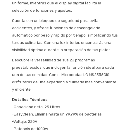
uniforme, mientras que el display digital facilita la 
selección de funciones y ajustes.
Cuenta con un bloqueo de seguridad para evitar 
accidentes, y ofrece funciones de descongelado 
automático por peso y rápido por tiempo, simplificando tus 
tareas culinarias. Con una luz interior, encontrarás una 
Estimado/a
visibilidad óptima durante la preparación de tus platos.
* sujeto aprobación crediticia
Descubre la versatilidad de sus 23 programas 
 Estás calificado para comprar usando Pago 
preestablecidos, que incluyen la función ideal para cada 
Comprá ahora y Pagá
Después.
Después, hasta en 12
Cédula de identidad
una de tus comidas. Con el Microondas LG MS2536GIS, 
cuotas y sin tocar tu
disfrutarás de una experiencia culinaria más conveniente 
 ¡Tenés hasta 
 para comprar en las cuotas 
Ups!
tarjeta de crédito
y eficiente.
Celular
que prefieras! 
Parece que no tenes oferta, lamentamos
¡Algo salió mal!
el inconveniente, por cualquier duda
Detalles Técnicos
Por favor intenta nuevamente mas tarde.
contactanos en
Elegí tus productos preferidos
Fecha de nacimiento
-Capacidad neta: 25 Litros
preguntas@pagodespues.com.uy
-EasyClean: Elimina hasta un 99.99% de bacterias
Seleccioná Pago Después como metodo 
Día
Mes
Año
-Voltaje: 220V
de pago
-Potencia de 1000w
Continuar