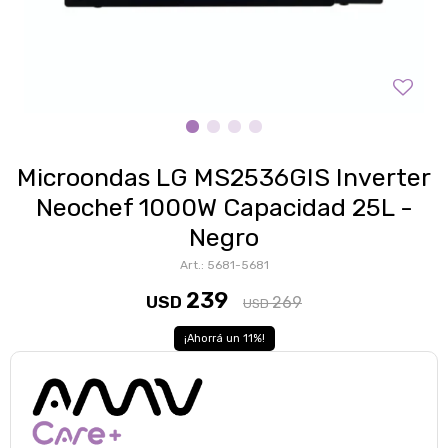
Microondas LG MS2536GIS Inverter
Neochef 1000W Capacidad 25L -
Negro
5681-5681
239
USD
269
USD
11