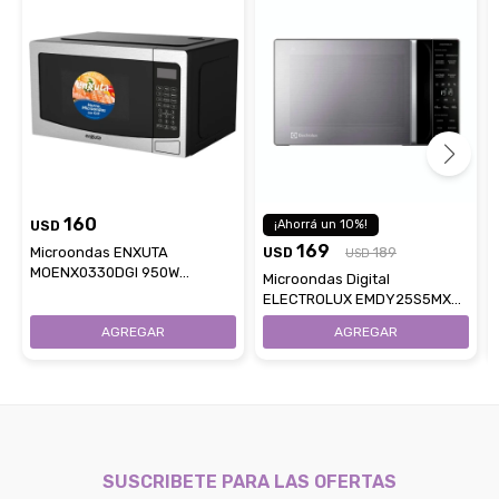
160
USD
10
169
Microondas ENXUTA
USD
189
USD
MOENX0330DGI 950W
Microondas Digital
Capacidad 30L Con Grill -
ELECTROLUX EMDY25S5MXM
Negro
Capacidad 25Lts
SUSCRIBETE PARA LAS OFERTAS