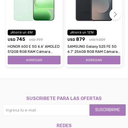
6
12
745
879
USD
799
USD
1.009
USD
USD
HONOR 600 E 5G 6.6' AMOLED
SAMSUNG Galaxy S25 FE 5G
512GB 8GB RAM Cámara
6.7' 256GB 8GB RAM Cámara
108Mpx - Green
50 Mpx - Jet Black
SUSCRIBETE PARA LAS OFERTAS
SUSCRIBIRME
REDES