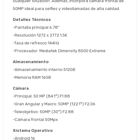
cualquier situación. Además, incorpora cámara frontal de 
cuotas y sin tocar tu
 ¡Tenés hasta 
 para comprar en las cuotas 
Ups!
50MP ideal para selfies y videollamadas de alta calidad.
tarjeta de crédito
Celular
que prefieras! 
Parece que no tenes oferta, lamentamos
¡Algo salió mal!
Detalles Técnicos
el inconveniente, por cualquier duda
Por favor intenta nuevamente mas tarde.
-Pantalla principal 6.78"
contactanos en
Elegí tus productos preferidos
Fecha de nacimiento
preguntas@pagodespues.com.uy
-Resolución 1272 x 2772 1.5K
Seleccioná Pago Después como metodo 
-Tasa de refresco 144Hz 
Día
Mes
Año
de pago
-Procesador: Mediatek Dimensity 8500 Extreme
Continuar
Almacenamiento
Volver al inicio
-Almacenamiento interno 512GB
-Memoria RAM 16GB
Cámara
-Principal: 50 MP (84.1°) F1.88
-Gran Angular y Macro: 50MP (122.1°) F2.06
-Teleobjetivo: 50MP (30°) F2.88
-Cámara frontal 50Mpx
Sistema Operativo
-Android 16