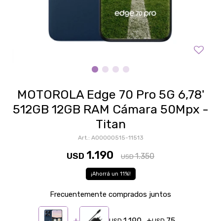
MOTOROLA Edge 70 Pro 5G 6,78'
512GB 12GB RAM Cámara 50Mpx -
Titan
A00000515-11513
1.190
USD
1.350
USD
11
Frecuentemente comprados juntos
1.190
75
USD
USD