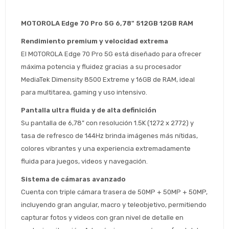
MOTOROLA Edge 70 Pro 5G 6,78" 512GB 12GB RAM
Rendimiento premium y velocidad extrema
El MOTOROLA Edge 70 Pro 5G está diseñado para ofrecer 
máxima potencia y fluidez gracias a su procesador 
MediaTek Dimensity 8500 Extreme y 16GB de RAM, ideal 
para multitarea, gaming y uso intensivo.
Pantalla ultra fluida y de alta definición
Su pantalla de 6,78” con resolución 1.5K (1272 x 2772) y 
tasa de refresco de 144Hz brinda imágenes más nítidas, 
colores vibrantes y una experiencia extremadamente 
fluida para juegos, videos y navegación.
Estimado/a
Sistema de cámaras avanzado
Cuenta con triple cámara trasera de 50MP + 50MP + 50MP, 
* sujeto aprobación crediticia
incluyendo gran angular, macro y teleobjetivo, permitiendo 
 Estás calificado para comprar usando Pago 
Comprá ahora y Pagá
capturar fotos y videos con gran nivel de detalle en 
Después.
Después, hasta en 12
Cédula de identidad