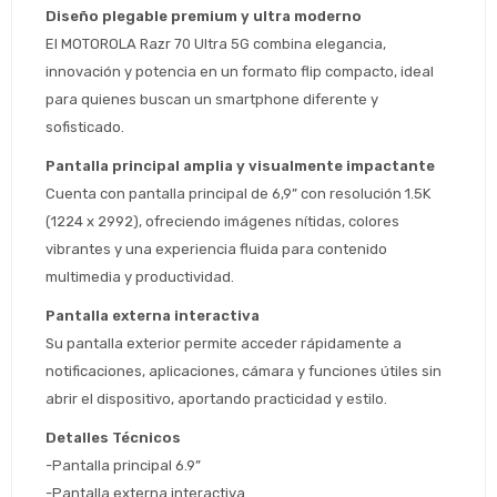
Diseño plegable premium y ultra moderno
El MOTOROLA Razr 70 Ultra 5G combina elegancia, 
innovación y potencia en un formato flip compacto, ideal 
para quienes buscan un smartphone diferente y 
sofisticado.
Pantalla principal amplia y visualmente impactante
Cuenta con pantalla principal de 6,9” con resolución 1.5K 
(1224 x 2992), ofreciendo imágenes nítidas, colores 
vibrantes y una experiencia fluida para contenido 
multimedia y productividad.
Pantalla externa interactiva
Estimado/a
Su pantalla exterior permite acceder rápidamente a 
notificaciones, aplicaciones, cámara y funciones útiles sin 
* sujeto aprobación crediticia
abrir el dispositivo, aportando practicidad y estilo.
 Estás calificado para comprar usando Pago 
Comprá ahora y Pagá
Después.
Después, hasta en 12
Cédula de identidad
Detalles Técnicos
cuotas y sin tocar tu
-Pantalla principal 6.9” 
 ¡Tenés hasta 
 para comprar en las cuotas 
Ups!
tarjeta de crédito
Celular
que prefieras! 
-Pantalla externa interactiva