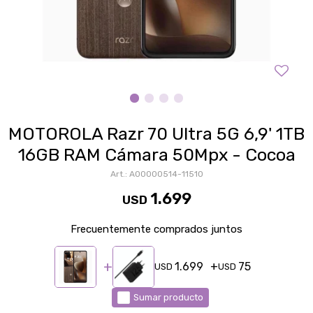
MOTOROLA Razr 70 Ultra 5G 6,9' 1TB
16GB RAM Cámara 50Mpx - Cocoa
A00000514-11510
1.699
USD
Frecuentemente comprados juntos
1.699
75
USD
USD
Sumar producto