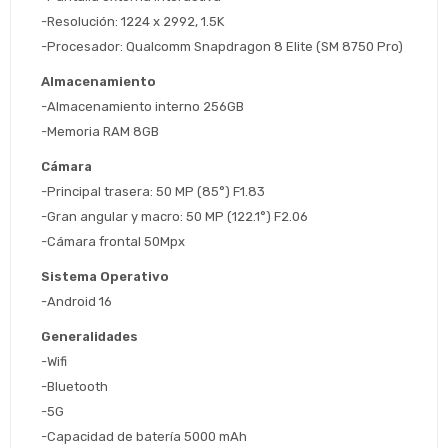
Parece que no tenes oferta, lamentamos
¡Algo salió mal!
-Resolución: 1224 x 2992, 1.5K
el inconveniente, por cualquier duda
Por favor intenta nuevamente mas tarde.
contactanos en
Elegí tus productos preferidos
Fecha de nacimiento
-Procesador: Qualcomm Snapdragon 8 Elite (SM 8750 Pro)
preguntas@pagodespues.com.uy
Almacenamiento
Seleccioná Pago Después como metodo 
Día
Mes
Año
-Almacenamiento interno 256GB
de pago
-Memoria RAM 8GB
Continuar
Volver al inicio
Cámara
-Principal trasera: 50 MP (85°) F1.83
-Gran angular y macro: 50 MP (122.1°) F2.06
-Cámara frontal 50Mpx
Sistema Operativo
-Android 16
Generalidades
-Wifi
-Bluetooth
-5G
-Capacidad de batería 5000 mAh