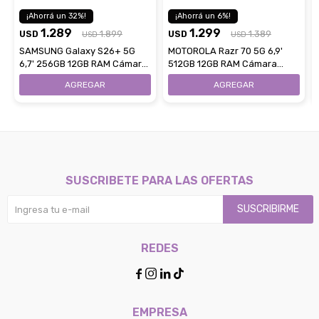
32
6
1.289
1.299
USD
1.899
USD
1.389
USD
USD
SAMSUNG Galaxy S26+ 5G
MOTOROLA Razr 70 5G 6,9'
6,7' 256GB 12GB RAM Cámara
512GB 12GB RAM Cámara
50Mpx - Black
50Mpx - Gris
SUSCRIBETE PARA LAS OFERTAS
SUSCRIBIRME
REDES




EMPRESA