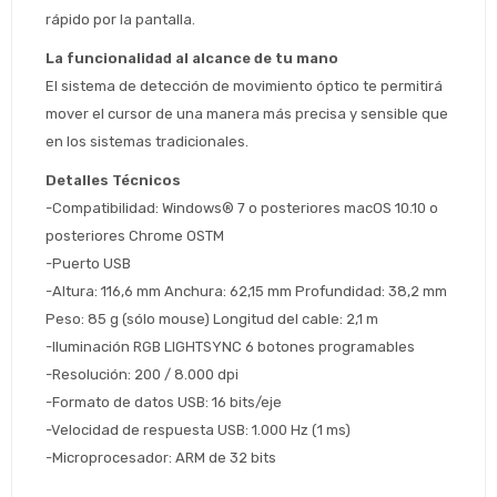
Estimado/a
rápido por la pantalla.
La funcionalidad al alcance de tu mano
* sujeto aprobación crediticia
El sistema de detección de movimiento óptico te permitirá 
 Estás calificado para comprar usando Pago 
Comprá ahora y Pagá
mover el cursor de una manera más precisa y sensible que 
Después.
Después, hasta en 12
Cédula de identidad
en los sistemas tradicionales.
cuotas y sin tocar tu
 ¡Tenés hasta 
 para comprar en las cuotas 
Ups!
tarjeta de crédito
Detalles Técnicos
Celular
que prefieras! 
Parece que no tenes oferta, lamentamos
¡Algo salió mal!
-Compatibilidad: Windows® 7 o posteriores macOS 10.10 o 
el inconveniente, por cualquier duda
Por favor intenta nuevamente mas tarde.
posteriores Chrome OSTM
contactanos en
Elegí tus productos preferidos
Fecha de nacimiento
preguntas@pagodespues.com.uy
-Puerto USB
-Altura: 116,6 mm Anchura: 62,15 mm Profundidad: 38,2 mm 
Seleccioná Pago Después como metodo 
Día
Mes
Año
de pago
Peso: 85 g (sólo mouse) Longitud del cable: 2,1 m
Continuar
-Iluminación RGB LIGHTSYNC 6 botones programables
-Resolución: 200 / 8.000 dpi
Volver al inicio
-Formato de datos USB: 16 bits/eje
-Velocidad de respuesta USB: 1.000 Hz (1 ms)
-Microprocesador: ARM de 32 bits