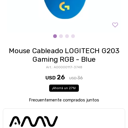
Mouse Cableado LOGITECH G203
Gaming RGB - Blue
A00000117-3748
26
USD
36
USD
27
Frecuentemente comprados juntos