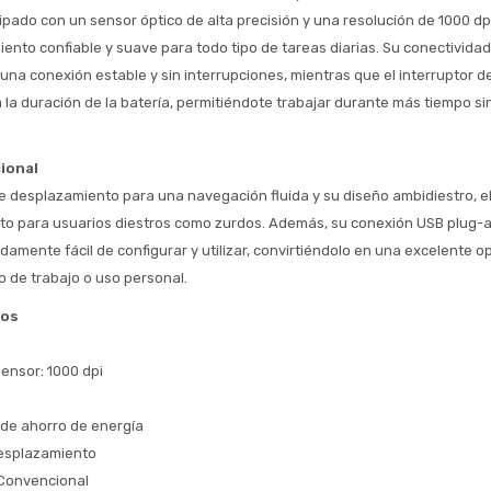
ipado con un sensor óptico de alta precisión y una resolución de 1000 dp
ento confiable y suave para todo tipo de tareas diarias. Su conectividad
una conexión estable y sin interrupciones, mientras que el interruptor de
 la duración de la batería, permitiéndote trabajar durante más tiempo sin
Estimado/a
ional
* sujeto aprobación crediticia
 desplazamiento para una navegación fluida y su diseño ambidiestro, e
 Estás calificado para comprar usando Pago 
Comprá ahora y Pagá
nto para usuarios diestros como zurdos. Además, su conexión USB plug-a
Después.
Después, hasta en 12
Cédula de identidad
amente fácil de configurar y utilizar, convirtiéndolo en una excelente op
cuotas y sin tocar tu
 ¡Tenés hasta 
 para comprar en las cuotas 
Ups!
o de trabajo o uso personal.
tarjeta de crédito
Celular
que prefieras! 
Parece que no tenes oferta, lamentamos
¡Algo salió mal!
cos
el inconveniente, por cualquier duda
Por favor intenta nuevamente mas tarde.
contactanos en
Elegí tus productos preferidos
Fecha de nacimiento
preguntas@pagodespues.com.uy
sensor: 1000 dpi
Seleccioná Pago Después como metodo 
Día
Mes
Año
de pago
 de ahorro de energía
Continuar
esplazamiento
Volver al inicio
 Convencional