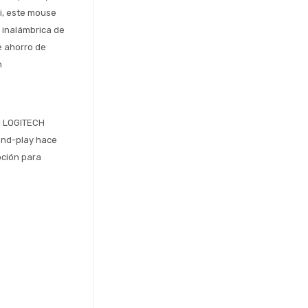
i, este mouse 
 inalámbrica de 
 ahorro de 
 
l LOGITECH 
nd-play hace 
ción para 