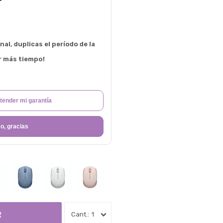
al, duplicas el período de la
r más tiempo!
tender mi garantía
o, gracias
R
1