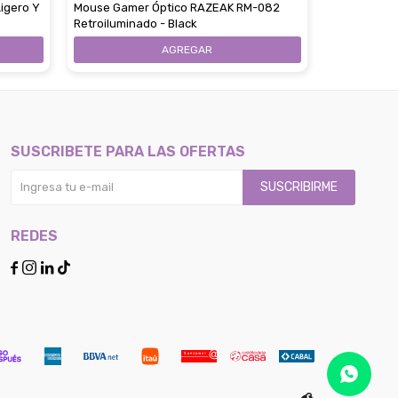
Ligero Y
Mouse Gamer Óptico RAZEAK RM-082
Mouse Inal
Retroiluminado - Black
Conexión US
SUSCRIBETE PARA LAS OFERTAS
SUSCRIBIRME
REDES



