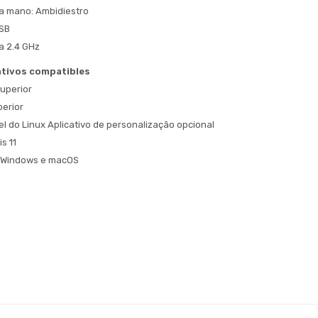
la mano: Ambidiestro
SB
a 2.4 GHz
tivos compatibles
uperior
perior
 do Linux Aplicativo de personalização opcional
s 11
a Windows e macOS