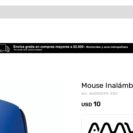
Mouse Inalámb
A00000111-3721
10
USD