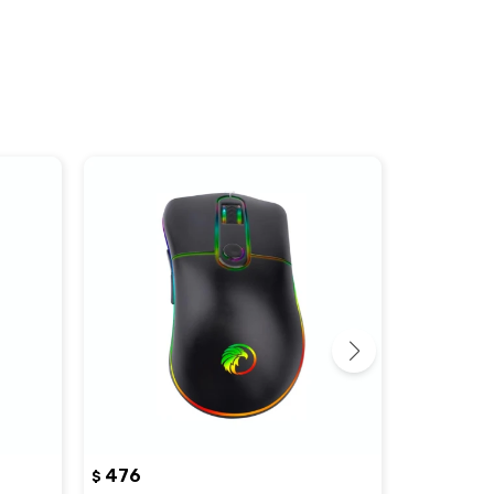
476
510
$
$