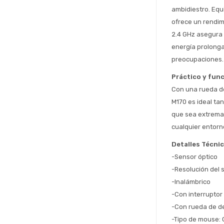
ambidiestro. Equ
ofrece un rendimi
2.4 GHz asegura 
energía prolonga
preocupaciones.
Práctico y func
Con una rueda de
M170 es ideal ta
que sea extremad
cualquier entorn
Detalles Técni
-Sensor óptico
-Resolución del 
-Inalámbrico
-Con interruptor
-Con rueda de d
-Tipo de mouse: