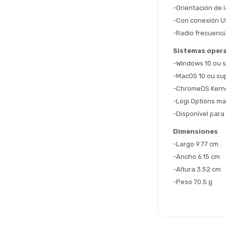
-Orientación de 
-Con conexión U
-Radio frecuenci
Sistemas opera
-Windows 10 ou s
-MacOS 10 ou su
-ChromeOS Kernel
-Logi Options mai
-Disponível par
Dimensiones
-Largo 9.77 cm
-Ancho 6.15 cm
-Altura 3.52 cm
-Peso 70.5 g