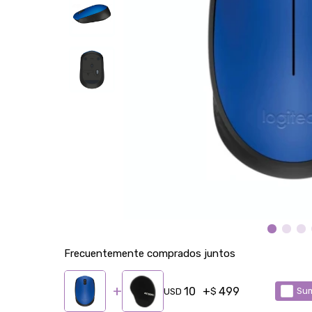
Frecuentemente comprados juntos
10
499
Sum
USD
$