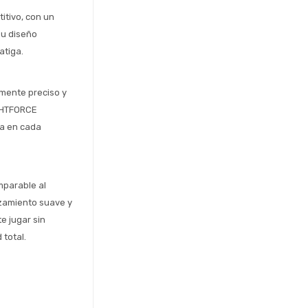
tivo, con un 
u diseño 
atiga.
ente preciso y 
GHTFORCE 
a en cada 
parable al 
zamiento suave y 
 jugar sin 
 total.