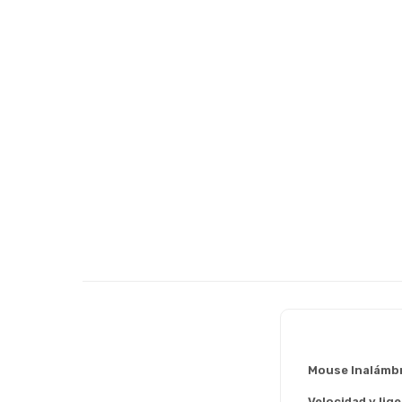
Mouse Inalámbr
Velocidad y lig