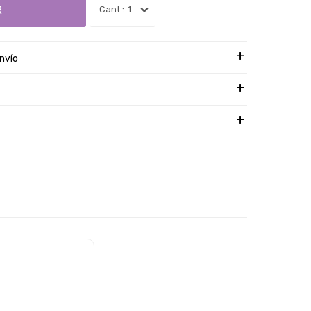
R
1
nvío