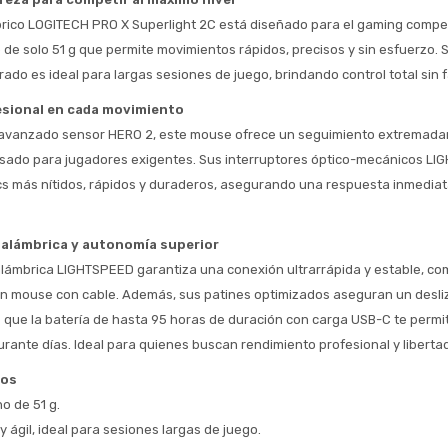
rico LOGITECH PRO X Superlight 2C está diseñado para el gaming competi
* sujeto aprobación crediticia
o de solo 51 g que permite movimientos rápidos, precisos y sin esfuerzo. S
 Estás calificado para comprar usando Pago 
Comprá ahora y Pagá
ado es ideal para largas sesiones de juego, brindando control total sin f
Después.
Después, hasta en 12
Cédula de identidad
esional en cada movimiento
cuotas y sin tocar tu
 ¡Tenés hasta 
 para comprar en las cuotas 
Ups!
 avanzado sensor HERO 2, este mouse ofrece un seguimiento extremadam
tarjeta de crédito
Celular
que prefieras! 
Parece que no tenes oferta, lamentamos
sado para jugadores exigentes. Sus interruptores óptico-mecánicos LI
¡Algo salió mal!
el inconveniente, por cualquier duda
cs más nítidos, rápidos y duraderos, asegurando una respuesta inmediat
Por favor intenta nuevamente mas tarde.
contactanos en
Elegí tus productos preferidos
Fecha de nacimiento
preguntas@pagodespues.com.uy
nalámbrica y autonomía superior
Seleccioná Pago Después como metodo 
Día
Mes
Año
de pago
alámbrica LIGHTSPEED garantiza una conexión ultrarrápida y estable, com
Continuar
n mouse con cable. Además, sus patines optimizados aseguran un desli
s que la batería de hasta 95 horas de duración con carga USB-C te permite
Volver al inicio
rante días. Ideal para quienes buscan rendimiento profesional y libertad
cos
no de 51 g.
 ágil, ideal para sesiones largas de juego.