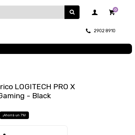
0
2902 8910
rico LOGITECH PRO X
Gaming - Black
7