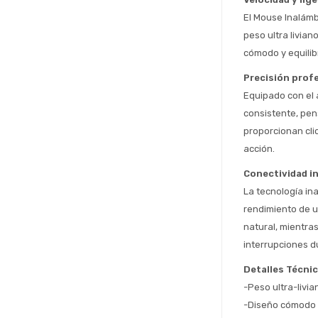
El Mouse Inalámb
peso ultra livian
cómodo y equilibr
Precisión prof
Equipado con el
consistente, pen
proporcionan cli
acción.
Conectividad i
La tecnología in
rendimiento de u
natural, mientra
interrupciones du
Detalles Técni
-Peso ultra-livia
-Diseño cómodo y