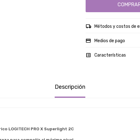
COMPRA
Métodos y costos de e
Medios de pago
Características
Descripción
ico LOGITECH PRO X Superlight 2C
Estimado/a
ereza para competir al máximo nivel