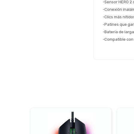
-Sensor HERO 2 d
-Conexión inalám
-Clics más nítid
-Patines que gar
-Batería de larg
-Compatible con 