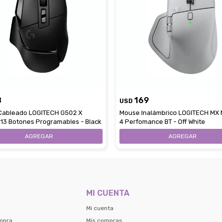
8
169
USD
Cableado LOGITECH G502 X
Mouse Inalámbrico LOGITECH MX 
13 Botones Programables - Black
4 Perfomance BT - Off White
MI CUENTA
Mi cuenta
mpra
Mis compras