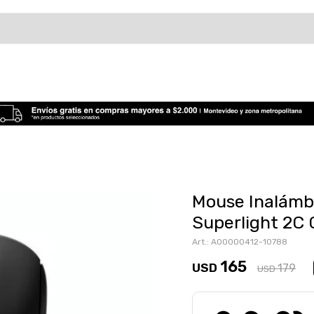
Mouse Inalámb
Superlight 2C 
A00000412-10788
165
USD
179
USD