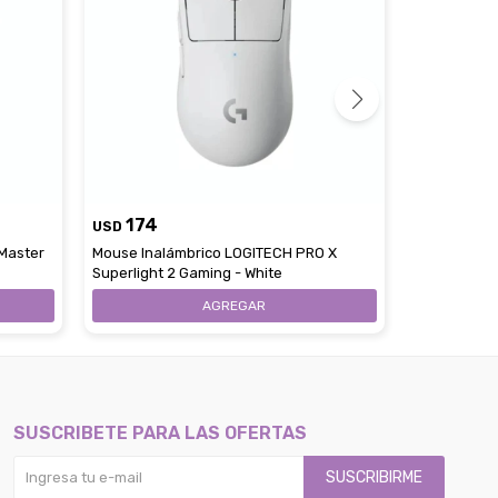
174
174
USD
USD
Master
Mouse Inalámbrico LOGITECH PRO X
Mouse Inal
Superlight 2 Gaming - White
Plus Gaming
SUSCRIBETE PARA LAS OFERTAS
SUSCRIBIRME