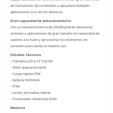
de transmisión de contenidos y ejecutará múltiples 
aplicaciones a la vez sin demoras.
Gran capacidad de almacenamiento
Con su memoria interna de 256GB podrás almacenar 
archivos y aplicaciones de gran tamaño sin necesidad de 
subirlos a la nube y aprovechar tus momentos sin 
conexión para darles el máximo uso.
Detalles Técnicos
Estimado/a
- Pantalla LCD 6,72" Full HD
- 90Hz respuesta táctil
* sujeto aprobación crediticia
- Carga rápida 33W
 Estás calificado para comprar usando Pago 
Comprá ahora y Pagá
- Batería 5000mAh
Después.
Después, hasta en 12
Cédula de identidad
- IPX4
cuotas y sin tocar tu
 ¡Tenés hasta 
 para comprar en las cuotas 
Ups!
- Lector de huellas lateral
tarjeta de crédito
Celular
que prefieras! 
Parece que no tenes oferta, lamentamos
¡Algo salió mal!
- Procesador: Dimensity 6020
el inconveniente, por cualquier duda
Por favor intenta nuevamente mas tarde.
contactanos en
Memoria
Elegí tus productos preferidos
Fecha de nacimiento