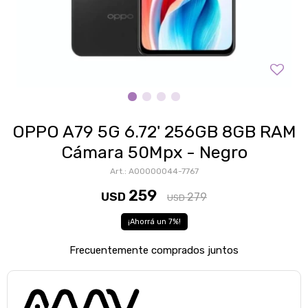
OPPO A79 5G 6.72' 256GB 8GB RAM
Cámara 50Mpx - Negro
A00000044-7767
259
USD
279
USD
7
Frecuentemente comprados juntos