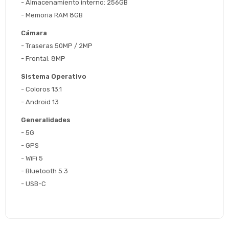
preguntas@pagodespues.com.uy
- Almacenamiento interno: 256GB
Seleccioná Pago Después como metodo 
- Memoria RAM 8GB
Día
Mes
Año
de pago
Cámara
Continuar
- Traseras 50MP / 2MP
Volver al inicio
- Frontal: 8MP
Sistema Operativo
- Coloros 13.1
- Android 13
Generalidades
- 5G
- GPS
- WiFi 5
- Bluetooth 5.3
- USB-C