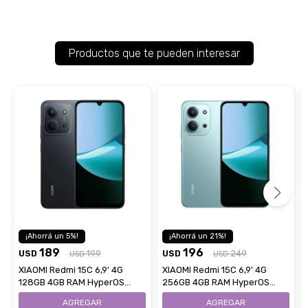
Productos que te pueden interesar
5
21
189
196
USD
199
USD
249
USD
USD
XIAOMI Redmi 15C 6,9' 4G
XIAOMI Redmi 15C 6,9' 4G
128GB 4GB RAM HyperOS
256GB 4GB RAM HyperOS
Cámara 50Mpx - Black
Cámara 50Mpx - Mint Green