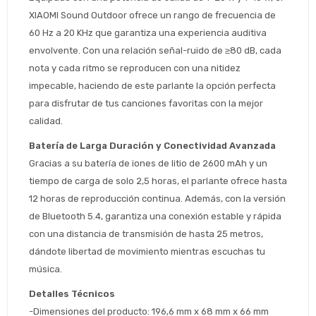
XIAOMI Sound Outdoor ofrece un rango de frecuencia de 
60 Hz a 20 KHz que garantiza una experiencia auditiva 
envolvente. Con una relación señal-ruido de ≥80 dB, cada 
nota y cada ritmo se reproducen con una nitidez 
impecable, haciendo de este parlante la opción perfecta 
para disfrutar de tus canciones favoritas con la mejor 
Estimado/a
calidad.
Batería de Larga Duración y Conectividad Avanzada
* sujeto aprobación crediticia
Gracias a su batería de iones de litio de 2600 mAh y un 
 Estás calificado para comprar usando Pago 
Comprá ahora y Pagá
tiempo de carga de solo 2,5 horas, el parlante ofrece hasta 
Después.
Después, hasta en 12
Cédula de identidad
12 horas de reproducción continua. Además, con la versión 
cuotas y sin tocar tu
 ¡Tenés hasta 
 para comprar en las cuotas 
Ups!
de Bluetooth 5.4, garantiza una conexión estable y rápida 
tarjeta de crédito
Celular
que prefieras! 
Parece que no tenes oferta, lamentamos
con una distancia de transmisión de hasta 25 metros, 
¡Algo salió mal!
el inconveniente, por cualquier duda
dándote libertad de movimiento mientras escuchas tu 
Por favor intenta nuevamente mas tarde.
contactanos en
Elegí tus productos preferidos
Fecha de nacimiento
música.
preguntas@pagodespues.com.uy
Seleccioná Pago Después como metodo 
Detalles Técnicos
Día
Mes
Año
de pago
-Dimensiones del producto: 196,6 mm x 68 mm x 66 mm