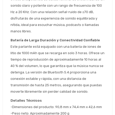
sonido claro y potente con un rango de frecuencia de 100 
Hz a 20 KHz. Con una relación señal-ruido de ≥70 dB, 
disfrutarás de una experiencia de sonido equilibrada y 
nítida, ideal para escuchar música, podcasts o llamadas 
manos libres.
Batería de Larga Duración y Conectividad Confiable
Estimado/a
Este parlante está equipado con una batería de iones de 
litio de 1000 mAh que se recarga en solo 3 horas. Ofrece un 
* sujeto aprobación crediticia
tiempo de reproducción de aproximadamente 10 horas al 
 Estás calificado para comprar usando Pago 
Comprá ahora y Pagá
40 % del volumen, lo que garantiza que la música nunca se 
Después.
Después, hasta en 12
Cédula de identidad
detenga. La versión de Bluetooth 5.4 proporciona una 
cuotas y sin tocar tu
 ¡Tenés hasta 
 para comprar en las cuotas 
Ups!
conexión estable y rápida, con una distancia de 
tarjeta de crédito
Celular
que prefieras! 
Parece que no tenes oferta, lamentamos
transmisión de hasta 25 metros, asegurando que puedas 
¡Algo salió mal!
el inconveniente, por cualquier duda
moverte libremente sin perder calidad de sonido.
Por favor intenta nuevamente mas tarde.
contactanos en
Elegí tus productos preferidos
Fecha de nacimiento
preguntas@pagodespues.com.uy
Detalles Técnicos
Seleccioná Pago Después como metodo 
-Dimensiones del producto: 90,8 mm x 74,4 mm x 42,6 mm
Día
Mes
Año
de pago
-Peso neto: Aproximadamente 200 g