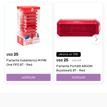
25
USD
13
25
Parlante Inalámbrico MYME
USD
29
USD
One FIFO BT - Red
Parlante Portátil ARGOM
Buzzbeats BT - Red