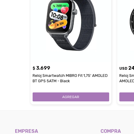
3.699
2
$
USD
Reloj Smartwatch MIBRO Fit 1,75' AMOLED
Reloj S
BT GPS 5ATM - Black
AMOLED 
EMPRESA
COMPRA