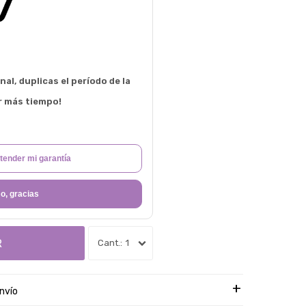
al, duplicas el período de la
r más tiempo!
tender mi garantía
o, gracias
R
1
nvío