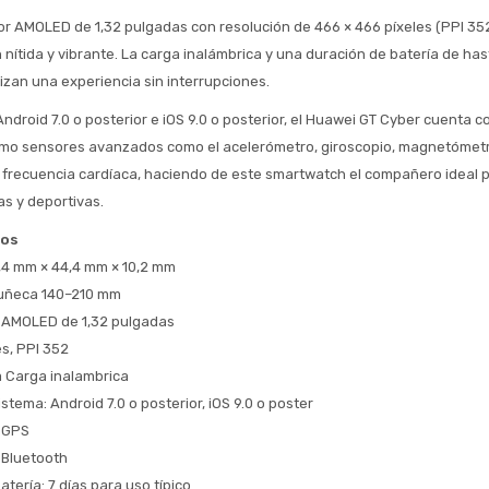
Estimado/a
lor AMOLED de 1,32 pulgadas con resolución de 466 × 466 píxeles (PPI 35
 nítida y vibrante. La carga inalámbrica y una duración de batería de hast
* sujeto aprobación crediticia
izan una experiencia sin interrupciones.
 Estás calificado para comprar usando Pago 
Comprá ahora y Pagá
droid 7.0 o posterior e iOS 9.0 o posterior, el Huawei GT Cyber cuenta co
Después.
Después, hasta en 12
Cédula de identidad
omo sensores avanzados como el acelerómetro, giroscopio, magnetómetr
cuotas y sin tocar tu
 ¡Tenés hasta 
 para comprar en las cuotas 
Ups!
 frecuencia cardíaca, haciendo de este smartwatch el compañero ideal p
tarjeta de crédito
Celular
que prefieras! 
Parece que no tenes oferta, lamentamos
as y deportivas.
¡Algo salió mal!
el inconveniente, por cualquier duda
Por favor intenta nuevamente mas tarde.
cos
contactanos en
Elegí tus productos preferidos
Fecha de nacimiento
preguntas@pagodespues.com.uy
,4 mm × 44,4 mm × 10,2 mm
Seleccioná Pago Después como metodo 
uñeca 140–210 mm
Día
Mes
Año
de pago
r AMOLED de 1,32 pulgadas
Continuar
es, PPI 352
 Carga inalambrica
Volver al inicio
istema: Android 7.0 o posterior, iOS 9.0 o poster
 GPS
 Bluetooth
atería: 7 días para uso típico