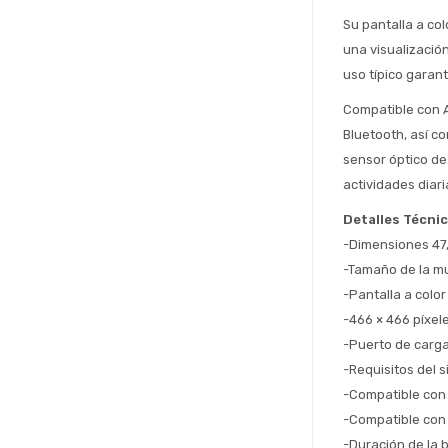
Su pantalla a co
una visualización
uso típico garant
Compatible con An
Bluetooth, así c
sensor óptico de
actividades diari
Detalles Técni
-Dimensiones 47
-Tamaño de la m
-Pantalla a colo
-466 × 466 píxel
-Puerto de carga
-Requisitos del s
-Compatible con
-Compatible con
-Duración de la b