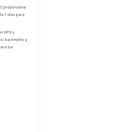
2) proporciona 
a 7 días para 
n GPS y 
o, barómetro y 
ara tus 