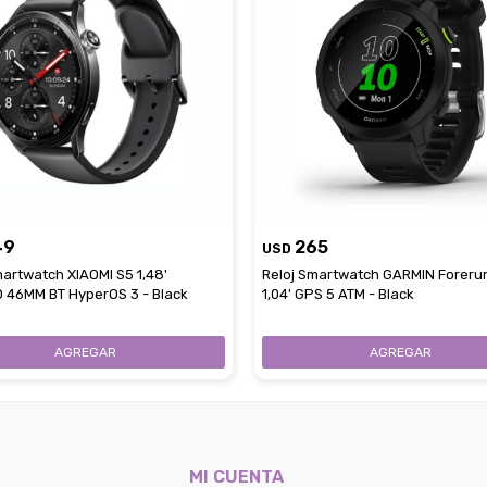
49
265
USD
martwatch XIAOMI S5 1,48'
Reloj Smartwatch GARMIN Foreru
46MM BT HyperOS 3 - Black
1,04' GPS 5 ATM - Black
MI CUENTA