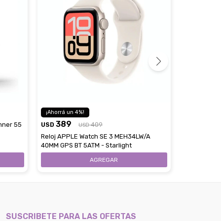
475
4
USD
389
nner 55
USD
409
Reloj APPL
USD
44MM GPS BT
Reloj APPLE Watch SE 3 MEH34LW/A
40MM GPS BT 5ATM - Starlight
SUSCRIBETE PARA LAS OFERTAS