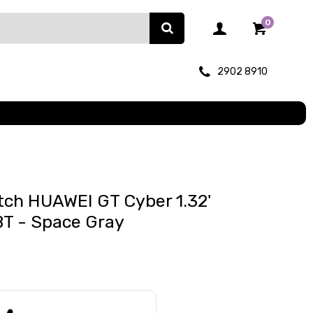
0
2902 8910
tch HUAWEI GT Cyber 1.32'
T - Space Gray