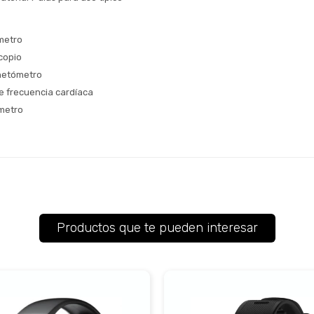
metro
copio
netómetro
e frecuencia cardíaca
metro
Productos que te pueden interesar