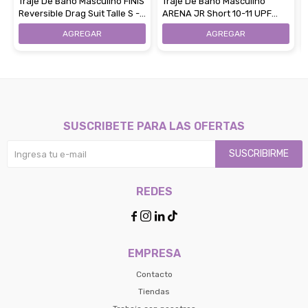
Traje De Baño Masculino FINIS
Traje De Baño Masculino
Reversible Drag Suit Talle S -
ARENA JR Short 10-11 UPF
Black Red
50+
SUSCRIBETE PARA LAS OFERTAS
SUSCRIBIRME
REDES




EMPRESA
Contacto
Tiendas