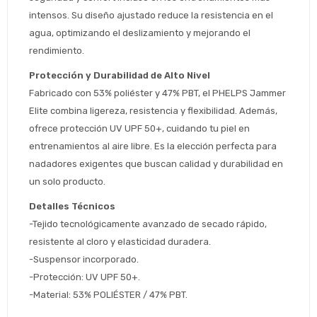
intensos. Su diseño ajustado reduce la resistencia en el 
Estimado/a
agua, optimizando el deslizamiento y mejorando el 
rendimiento.
* sujeto aprobación crediticia
 Estás calificado para comprar usando Pago 
Comprá ahora y Pagá
Protección y Durabilidad de Alto Nivel
Después.
Después, hasta en 12
Cédula de identidad
Fabricado con 53% poliéster y 47% PBT, el PHELPS Jammer 
cuotas y sin tocar tu
Elite combina ligereza, resistencia y flexibilidad. Además, 
 ¡Tenés hasta 
 para comprar en las cuotas 
Ups!
tarjeta de crédito
ofrece protección UV UPF 50+, cuidando tu piel en 
Celular
que prefieras! 
Parece que no tenes oferta, lamentamos
¡Algo salió mal!
entrenamientos al aire libre. Es la elección perfecta para 
el inconveniente, por cualquier duda
Por favor intenta nuevamente mas tarde.
contactanos en
nadadores exigentes que buscan calidad y durabilidad en 
Elegí tus productos preferidos
Fecha de nacimiento
preguntas@pagodespues.com.uy
un solo producto.
Seleccioná Pago Después como metodo 
Día
Mes
Año
Detalles Técnicos
de pago
-Tejido tecnológicamente avanzado de secado rápido, 
Continuar
resistente al cloro y elasticidad duradera.
Volver al inicio
-Suspensor incorporado.
-Protección: UV UPF 50+.
-Material: 53% POLIÉSTER / 47% PBT. 