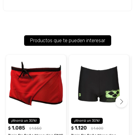
Productos que te pueden interesar
30
30
1.085
1.120
$
1.550
$
1.600
$
$