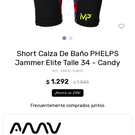
Short Calza De Baño PHELPS
Jammer Elite Talle 34 - Candy
56812-56812
1.292
$
1.845
$
29
Frecuentemente comprados juntos