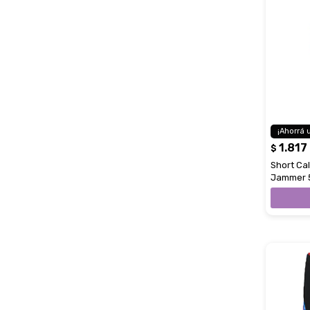
1.817
$
Short Ca
Jammer 55