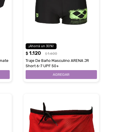
30
1.120
$
1.600
$
imate
Traje De Baño Masculino ARENA JR
Short 6-7 UPF 50+