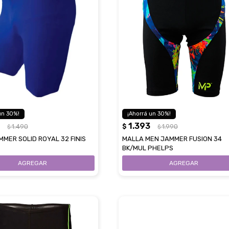
30
30
1.393
1.490
$
1.990
$
$
MER SOLID ROYAL 32 FINIS
MALLA MEN JAMMER FUSION 34
BK/MUL PHELPS