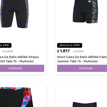
29
29
1.817
2.595
$
2.595
$
$
lza De Baño ARENA Stripes
Short Calza De Baño ARENA Palm
0 Talle 75 - Multicolor
Jammer Talle 75 - Multicolor
Estimado/a
* sujeto aprobación crediticia
 Estás calificado para comprar usando Pago 
Comprá ahora y Pagá
Después.
Después, hasta en 12
Cédula de identidad
cuotas y sin tocar tu