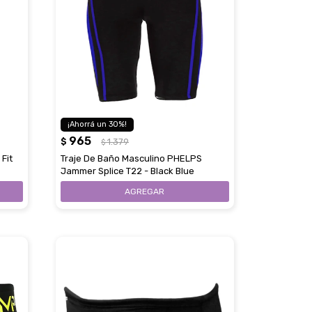
30
965
$
1.379
$
Fit
Traje De Baño Masculino PHELPS
Jammer Splice T22 - Black Blue