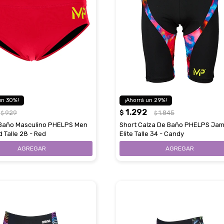
30
29
1.292
929
$
1.845
$
$
 Baño Masculino PHELPS Men
Short Calza De Baño PHELPS Ja
id Talle 28 - Red
Elite Talle 34 - Candy