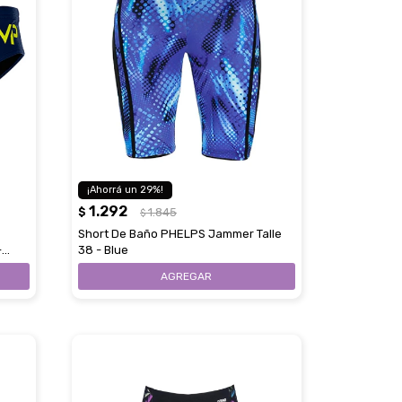
29
1.292
$
1.845
$
Short De Baño PHELPS Jammer Talle
-
38 - Blue