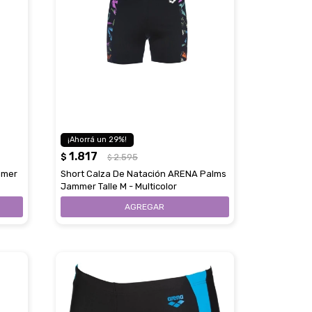
29
1.817
$
2.595
$
mmer
Short Calza De Natación ARENA Palms
Jammer Talle M - Multicolor