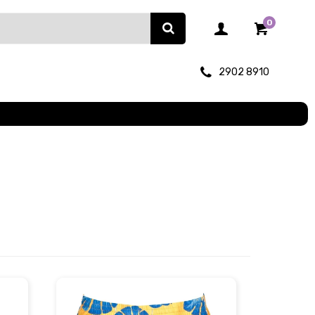
0
2902 8910