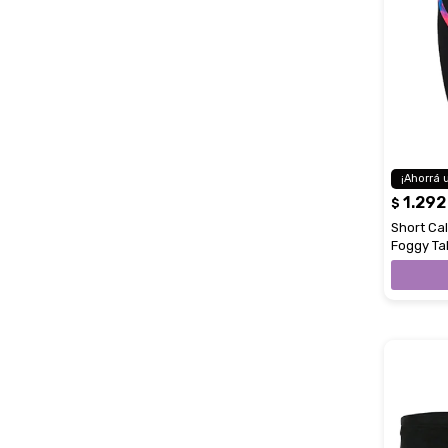
1.292
$
Short Ca
Foggy Tal