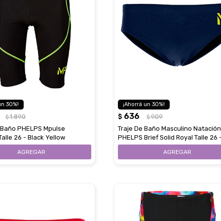
30
30
636
1.890
$
909
$
$
 Baño PHELPS Mpulse
Traje De Baño Masculino Natación
lle 26 - Black Yellow
PHELPS Brief Solid Royal Talle 26 
Black