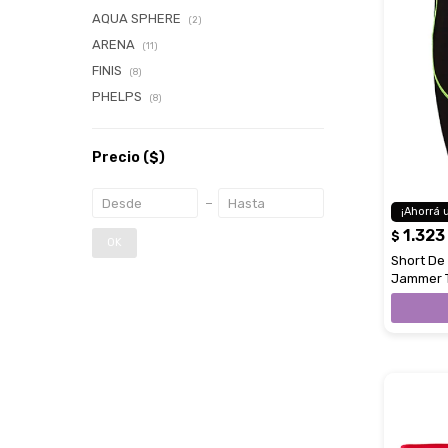
AQUA SPHERE
(2)
ARENA
(11)
FINIS
(8)
PHELPS
(8)
Precio
($)
1.323
$
OK
Short De
Jammer Ta