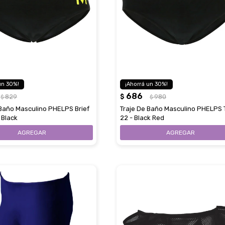
30
30
686
829
$
980
$
$
 Baño Masculino PHELPS Brief
Traje De Baño Masculino PHELPS T
- Black
22 - Black Red