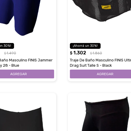
30
30
1.302
1.490
$
1.860
$
$
 Baño Masculino FINIS Jammer
Traje De Baño Masculino FINIS Ult
y 28 - Blue
Drag Suit Talle S - Black