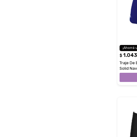
1.043
$
Traje De
Solid Nav