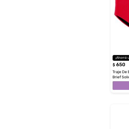
650
$
Traje De
Brief Sol