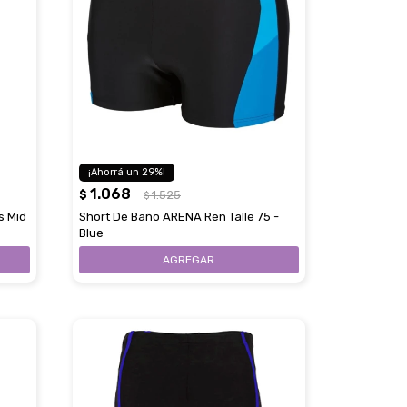
29
1.068
$
1.525
$
s Mid
Short De Baño ARENA Ren Talle 75 -
Blue