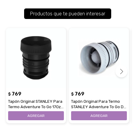
Productos que te pueden interesar
769
769
$
$
Tapón Original STANLEY Para
Tapón Original Para Termo
Termo Adventure To Go 17Oz y
STANLEY Adventure To Go De
25Oz 750ML - Negro
1L - Gris Polar