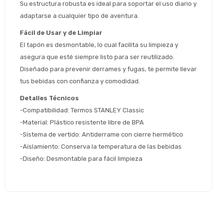
Su estructura robusta es ideal para soportar el uso diario y 
* sujeto aprobación crediticia
adaptarse a cualquier tipo de aventura.
 Estás calificado para comprar usando Pago 
Comprá ahora y Pagá
Después.
Fácil de Usar y de Limpiar
Después, hasta en 12
Cédula de identidad
El tapón es desmontable, lo cual facilita su limpieza y 
cuotas y sin tocar tu
 ¡Tenés hasta 
 para comprar en las cuotas 
Ups!
tarjeta de crédito
asegura que esté siempre listo para ser reutilizado. 
Celular
que prefieras! 
Parece que no tenes oferta, lamentamos
¡Algo salió mal!
Diseñado para prevenir derrames y fugas, te permite llevar 
el inconveniente, por cualquier duda
Por favor intenta nuevamente mas tarde.
tus bebidas con confianza y comodidad.
contactanos en
Elegí tus productos preferidos
Fecha de nacimiento
preguntas@pagodespues.com.uy
Detalles Técnicos
Seleccioná Pago Después como metodo 
-Compatibilidad: Termos STANLEY Classic 
Día
Mes
Año
de pago
-Material: Plástico resistente libre de BPA
Continuar
-Sistema de vertido: Antiderrame con cierre hermético
Volver al inicio
-Aislamiento: Conserva la temperatura de las bebidas
-Diseño: Desmontable para fácil limpieza