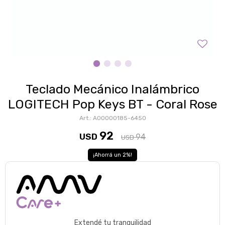
Teclado Mecánico Inalámbrico
LOGITECH Pop Keys BT - Coral Rose
A00000185-6450
92
USD
94
USD
2
Extendé tu tranquilidad