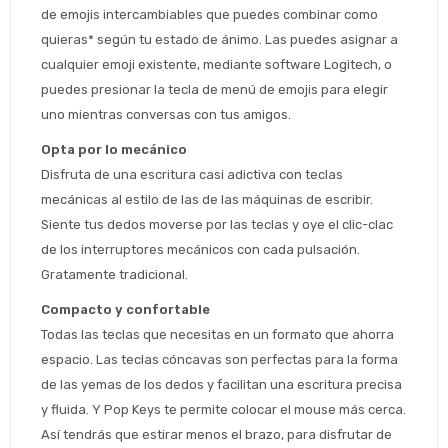
de emojis intercambiables que puedes combinar como 
quieras* según tu estado de ánimo. Las puedes asignar a 
cualquier emoji existente, mediante software Logitech, o 
puedes presionar la tecla de menú de emojis para elegir 
uno mientras conversas con tus amigos.
Opta por lo mecánico
Disfruta de una escritura casi adictiva con teclas 
mecánicas al estilo de las de las máquinas de escribir. 
Siente tus dedos moverse por las teclas y oye el clic-clac 
Estimado/a
de los interruptores mecánicos con cada pulsación. 
Gratamente tradicional.
* sujeto aprobación crediticia
Compacto y confortable
 Estás calificado para comprar usando Pago 
Comprá ahora y Pagá
Después.
Todas las teclas que necesitas en un formato que ahorra 
Después, hasta en 12
Cédula de identidad
cuotas y sin tocar tu
espacio. Las teclas cóncavas son perfectas para la forma 
 ¡Tenés hasta 
 para comprar en las cuotas 
Ups!
tarjeta de crédito
de las yemas de los dedos y facilitan una escritura precisa 
Celular
que prefieras! 
Parece que no tenes oferta, lamentamos
¡Algo salió mal!
y fluida. Y Pop Keys te permite colocar el mouse más cerca. 
el inconveniente, por cualquier duda
Por favor intenta nuevamente mas tarde.
Así tendrás que estirar menos el brazo, para disfrutar de 
contactanos en
Elegí tus productos preferidos
Fecha de nacimiento