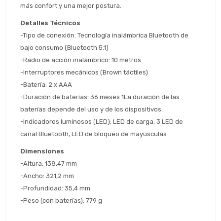
preguntas@pagodespues.com.uy
más confort y una mejor postura.
Seleccioná Pago Después como metodo 
Día
Mes
Año
Detalles Técnicos
de pago
-Tipo de conexión: Tecnología inalámbrica Bluetooth de 
Continuar
bajo consumo (Bluetooth 5.1)
Volver al inicio
-Radio de acción inalámbrico: 10 metros
-Interruptores mecánicos (Brown táctiles)
-Batería: 2 x AAA
-Duración de baterías: 36 meses 1La duración de las 
baterías depende del uso y de los dispositivos.
-Indicadores luminosos (LED): LED de carga, 3 LED de 
canal Bluetooth, LED de bloqueo de mayúsculas
Dimensiones
-Altura: 138,47 mm
-Ancho: 321,2 mm
-Profundidad: 35,4 mm
-Peso (con baterías): 779 g