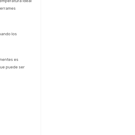
emperatura ideal 
derrames 
nando los 
nentes es 
que puede ser 