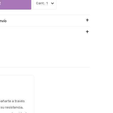
R
1
nvío
añarte a través 
su resistencia, 