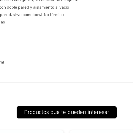
con doble pared y aislamiento al vacío
 pared, sirve como bowl. No térmico
gas
ml
Productos que te pueden interesar