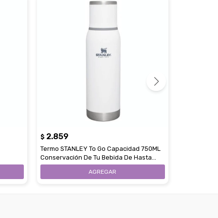
2.859
3.878
$
$
Termo STANLEY To Go Capacidad 750ML
Termo STANL
Conservación De Tu Bebida De Hasta
Mango Plega
20Hs - Polar