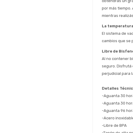
obtendrás un gra
por más tiempo. 
mientras realizás
La temperatura
El sistema de vac
cambios que se p
Libre de Bisfen
Al no contener b
seguro. Disfrutá
perjudicial para l
Detalles Técni
-Aguanta 30 hor
-Aguanta 30 hora
-Aguanta 96 hora
-Acero inoxidabl
-Libre de BPA
-Tapón de alta pr