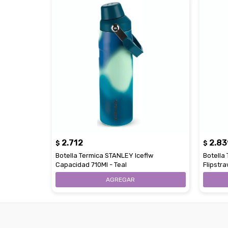
2.712
2.83
$
$
Botella Termica STANLEY Iceflw
Botella
Capacidad 710Ml - Teal
Flipstra