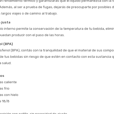
n rendimiento térmico y garantizarás que el líquido permanezca con la t
Además, al ser a prueba de fugas, dejarás de preocuparte por posibles 
Estimado/a
 largos viajes o de camino al trabajo.
* sujeto aprobación crediticia
 justa
 Estás calificado para comprar usando Pago 
Comprá ahora y Pagá
ío interno permite la conservación de la temperatura de tu bebida, elimi
Después.
Después, hasta en 12
Cédula de identidad
uedan producir con el paso de las horas.
cuotas y sin tocar tu
 ¡Tenés hasta 
 para comprar en las cuotas 
Ups!
ol (BPA)
tarjeta de crédito
Celular
que prefieras! 
Parece que no tenes oferta, lamentamos
isfenol (BPA), contás con la tranquilidad de que el material de sus compo
¡Algo salió mal!
el inconveniente, por cualquier duda
 de tus bebidas sin riesgo de que estén en contacto con esta sustancia 
Por favor intenta nuevamente mas tarde.
contactanos en
Elegí tus productos preferidos
Fecha de nacimiento
a salud.
preguntas@pagodespues.com.uy
Seleccioná Pago Después como metodo 
Día
Mes
Año
cos
de pago
as caliente
Continuar
s frio
Volver al inicio
s con hielo
e 18/8
ecisión con gatillo, sin necesidad de ajuste