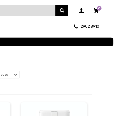
0
2902 8910
dados