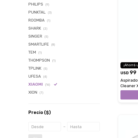
PHILIPS
(9)
PUNKTAL
(3)
ROOMBA
(1)
SHARK
(2)
SINGER
(5)
SMARTLIFE
(8)
TEM
(1)
THOMPSON
(1)
TPLINK
(5)
99
USD
UFESA
(4)
Aspirado
XIAOMI
(16)
Cleaner 
XION
(7)
Precio
($)