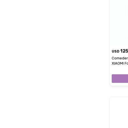
12
USD
Comedero
XIAOMI F