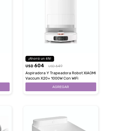
6
604
USD
649
USD
Aspiradora Y Trapeadora Robot XIAOMI
Vaccum X20+ 1000W Con WiFi