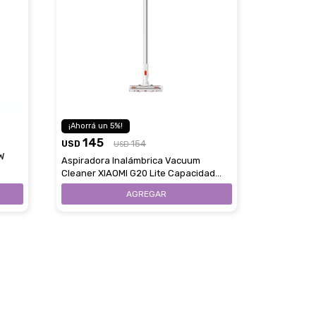
5
145
USD
154
USD
W
Aspiradora Inalámbrica Vacuum
Cleaner XIAOMI G20 Lite Capacidad
0,5L