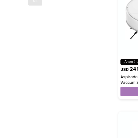
OK
24
USD
Aspirado
Vaccum S
Xiaomi 