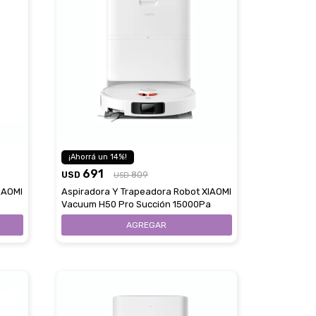
14
691
USD
809
USD
IAOMI
Aspiradora Y Trapeadora Robot XIAOMI
Vacuum H50 Pro Succión 15000Pa