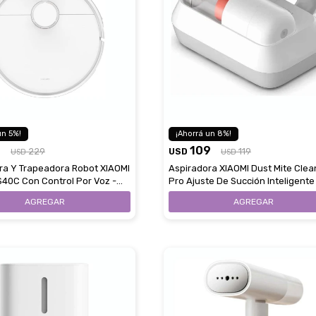
contactanos en
Elegí tus productos preferidos
Fecha de nacimiento
preguntas@pagodespues.com.uy
Seleccioná Pago Después como metodo 
Día
Mes
Año
de pago
Continuar
Volver al inicio
5
8
7
109
229
USD
119
USD
USD
ra Y Trapeadora Robot XIAOMI
Aspiradora XIAOMI Dust Mite Clea
40C Con Control Por Voz -
Pro Ajuste De Succión Inteligente