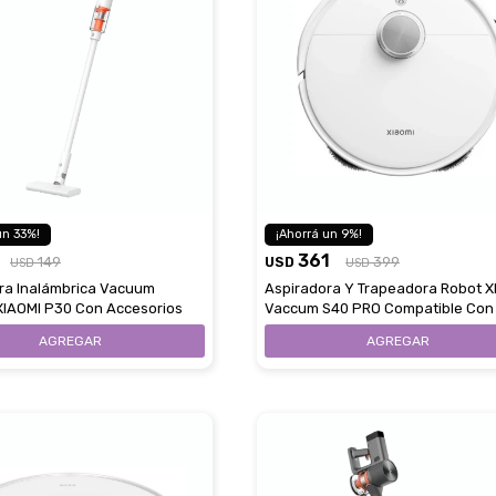
33
9
361
149
USD
399
USD
USD
ra Inalámbrica Vacuum
Aspiradora Y Trapeadora Robot X
XIAOMI P30 Con Accesorios
Vaccum S40 PRO Compatible Con
Xiaomi Home