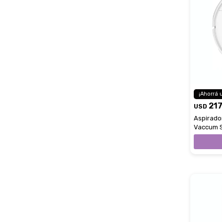
21
USD
Aspirado
Vaccum S
White