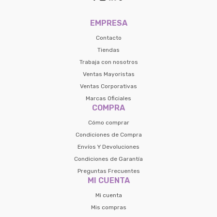
preguntas@pagodespues.com.uy
Seleccioná Pago Después como metodo 
EMPRESA
Día
Mes
Año
de pago
Contacto
Continuar
Tiendas
Volver al inicio
Trabaja con nosotros
Ventas Mayoristas
Ventas Corporativas
Marcas Oficiales
COMPRA
Cómo comprar
Condiciones de Compra
Envíos Y Devoluciones
Condiciones de Garantía
Preguntas Frecuentes
MI CUENTA
Mi cuenta
Mis compras