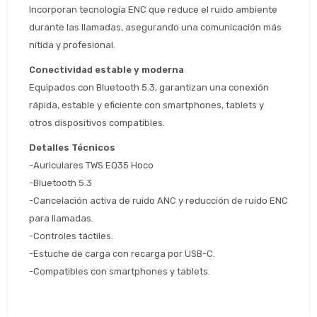
Estimado/a
Incorporan tecnología ENC que reduce el ruido ambiente 
durante las llamadas, asegurando una comunicación más 
* sujeto aprobación crediticia
nítida y profesional.
 Estás calificado para comprar usando Pago 
Comprá ahora y Pagá
Conectividad estable y moderna
Después.
Después, hasta en 12
Cédula de identidad
Equipados con Bluetooth 5.3, garantizan una conexión 
cuotas y sin tocar tu
 ¡Tenés hasta 
 para comprar en las cuotas 
rápida, estable y eficiente con smartphones, tablets y 
Ups!
tarjeta de crédito
Celular
que prefieras! 
otros dispositivos compatibles.
Parece que no tenes oferta, lamentamos
¡Algo salió mal!
el inconveniente, por cualquier duda
Por favor intenta nuevamente mas tarde.
Detalles Técnicos
contactanos en
Elegí tus productos preferidos
Fecha de nacimiento
-Auriculares TWS EQ35 Hoco
preguntas@pagodespues.com.uy
-Bluetooth 5.3
Seleccioná Pago Después como metodo 
Día
Mes
Año
de pago
-Cancelación activa de ruido ANC y reducción de ruido ENC 
Continuar
para llamadas.
-Controles táctiles.
Volver al inicio
-Estuche de carga con recarga por USB-C.
-Compatibles con smartphones y tablets.