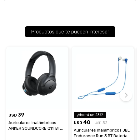
Productos que te pueden interesar
39
USD
23
40
Auriculares Inalámbricos
USD
52
USD
ANKER SOUNDCORE Q11I BT
Auriculares Inalámbricos JBL
Micrófono Integrado
Endurance Run 3 BT Batería